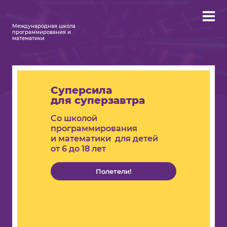
Международная школа
программирования и
математики
Суперсила
для суперзавтра
Со школой
программирования
и математики для детей
от 6 до 18 лет
Полетели!