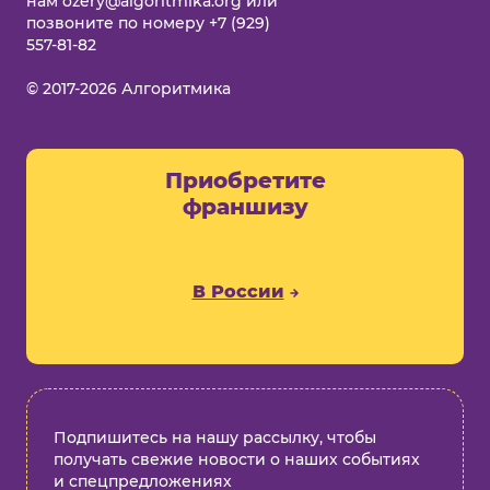
нам
ozery@algoritmika.org
или
позвоните по номеру
+7 (929)
557-81-82
© 2017-2026 Алгоритмика
Приобретите
франшизу
В России
Подпишитесь на нашу рассылку, чтобы
получать свежие новости о наших событиях
и спецпредложениях